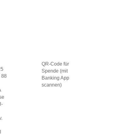
QR-Code für
25
Spende (mit
 88
Banking App
scannen)
A
asse
l-
v.
l