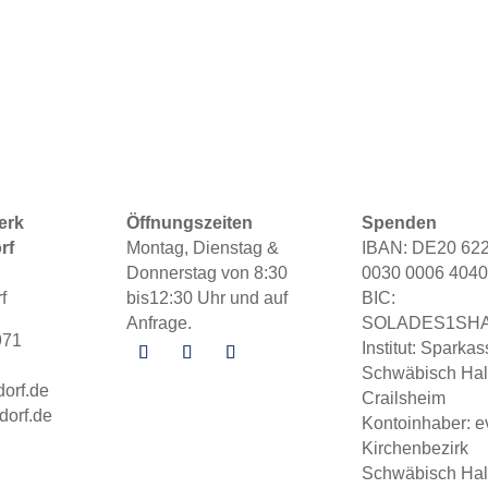
erk
Öffnungszeiten
Spenden
rf
Montag, Dienstag &
IBAN: DE20 62
Donnerstag von 8:30
0030 0006 4040
f
bis12:30 Uhr und auf
BIC:
Anfrage.
SOLADES1SH
971
Institut: Spark
Schwäbisch Hal
orf.de
Crailsheim
dorf.de
Kontoinhaber: e
Kirchenbezirk
Schwäbisch Hal