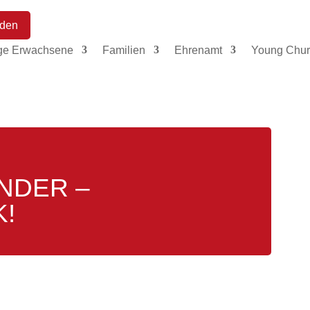
den
ge Erwachsene
Familien
Ehrenamt
Young Chur
NDER –
K!