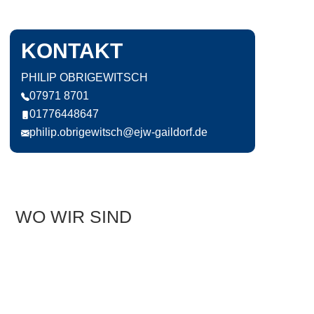
KONTAKT
PHILIP OBRIGEWITSCH
07971 8701
01776448647
philip.obrigewitsch@ejw-gaildorf.de
WO WIR SIND