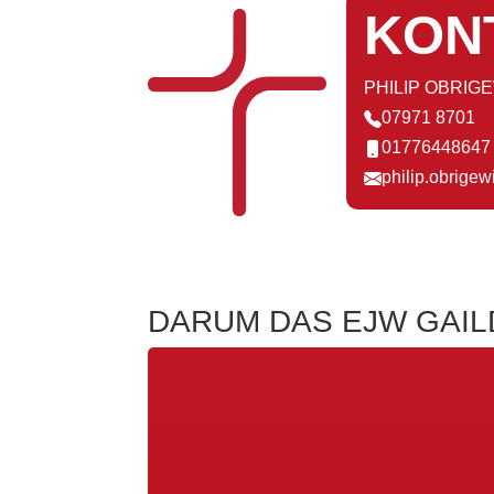
KON
PHILIP OBRIG
07971 8701
01776448647
philip.obrigew
DARUM DAS EJW GAI