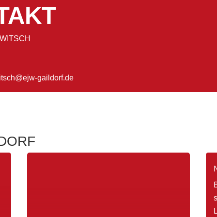
TAKT
EWITSCH
itsch@ejw-gaildorf.de
LDORF
s