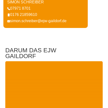
SIMON SCHREIBER
07971 8701
0176 21859610
simon.schreiber@ejw-gaildorf.de
DARUM DAS EJW
GAILDORF