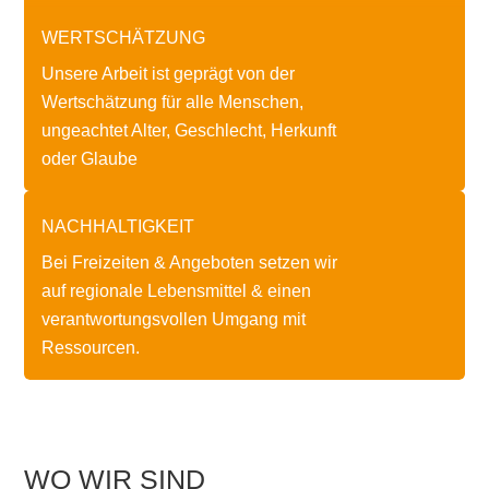
WERTSCHÄTZUNG
Unsere Arbeit ist geprägt von der
Wertschätzung für alle Menschen,
ungeachtet Alter, Geschlecht, Herkunft
oder Glaube
NACHHALTIGKEIT
Bei Freizeiten & Angeboten setzen wir
auf regionale Lebensmittel & einen
verantwortungsvollen Umgang mit
Ressourcen.
WO WIR SIND