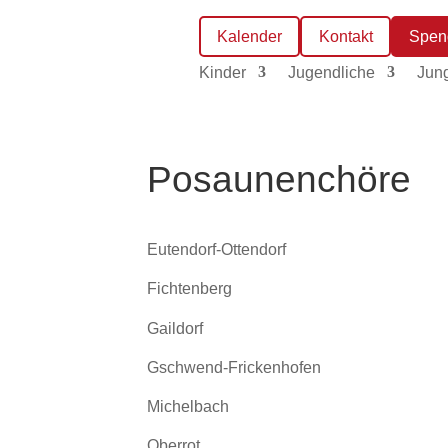
Kalender
Kontakt
Spen
Kinder
Jugendliche
Jun
Posaunenchöre
Eutendorf-Ottendorf
Fichtenberg
Gaildorf
Gschwend-Frickenhofen
Michelbach
Oberrot